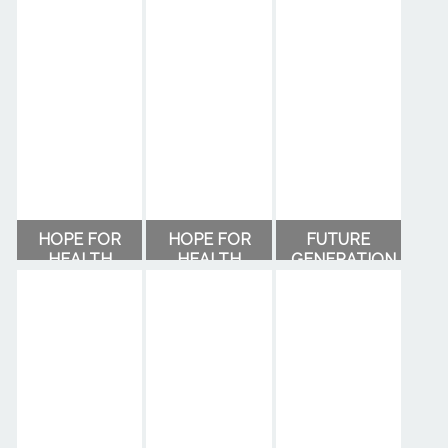
HOPE FOR
HOPE FOR
FUTURE
HEALTH
HEALTH
GENERATION
benfecina
akcia