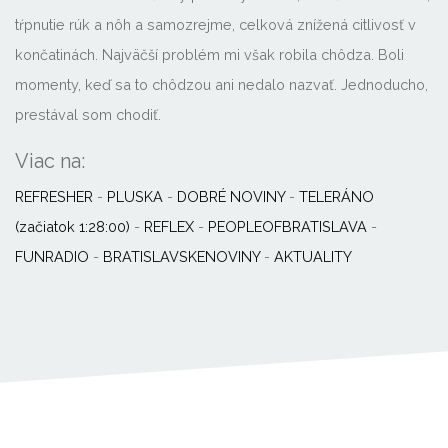
tŕpnutie rúk a nôh a samozrejme, celková znížená citlivosť v
končatinách. Najväčší problém mi však robila chôdza. Boli
momenty, keď sa to chôdzou ani nedalo nazvať. Jednoducho,
prestával som chodiť.
Viac na:
REFRESHER
-
PLUSKA
-
DOBRÉ NOVINY
-
TELERÁNO
(začiatok 1:28:00)
-
REFLEX
-
PEOPLEOFBRATISLAVA
-
FUNRADIO
-
BRATISLAVSKENOVINY
-
AKTUALITY