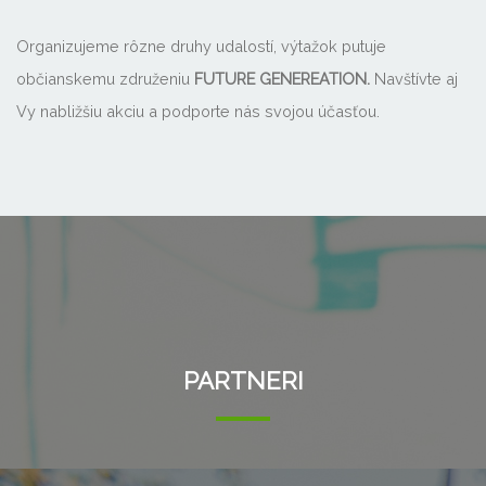
Organizujeme rôzne druhy udalostí, výtažok putuje
občianskemu združeniu
FUTURE GENEREATION.
Navštívte aj
Vy nabližšiu akciu a podporte nás svojou účasťou.
PARTNERI