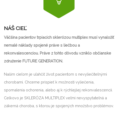
NÁŠ CIEĽ
Väčšina pacientov trpiacich sklerózou multiplex musí vynaložiť
nemalé náklady spojené práve s liečbou a
rekonvalescenciou. Práve z tohto dôvodu vzniklo občianske
združenie FUTURE GENERATION.
Našim cieľom je uľahčiť život pacientom s nevyliečiteľnými
chorobami. Chceme prispieť k možnosti vyliečenia,
spomalenia ochorenia, alebo aj k rýchlejšej rekonvalescencii.
Celkovo je SKLERÓZA MULTIPLEX veľmi nevyspytateľná a
zákerná choroba, s ktorou je spojených množstvo problémov.