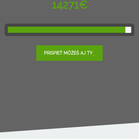
14271€
95.14%
Complete
PRISPIEŤ MÔŽEŠ AJ TY