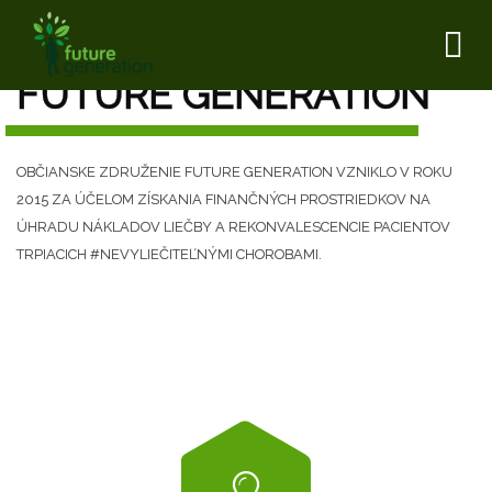
To
nav
FUTURE GENERATION
OBČIANSKE ZDRUŽENIE FUTURE GENERATION VZNIKLO V ROKU
2015 ZA ÚČELOM ZÍSKANIA FINANČNÝCH PROSTRIEDKOV NA
ÚHRADU NÁKLADOV LIEČBY A REKONVALESCENCIE PACIENTOV
TRPIACICH #NEVYLIEČITEĽNÝMI CHOROBAMI.